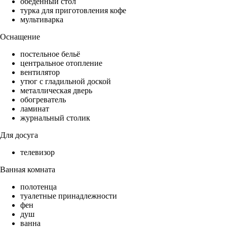
обеденный стол
турка для приготовления кофе
мультиварка
Оснащение
постельное бельё
центральное отопление
вентилятор
утюг с гладильной доской
металлическая дверь
обогреватель
ламинат
журнальный столик
Для досуга
телевизор
Ванная комната
полотенца
туалетные принадлежности
фен
душ
ванна