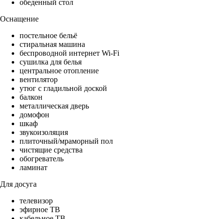
обеденный стол
Оснащение
постельное бельё
стиральная машина
беспроводной интернет Wi-Fi
сушилка для белья
центральное отопление
вентилятор
утюг с гладильной доской
балкон
металлическая дверь
домофон
шкаф
звукоизоляция
плиточный/мраморный пол
чистящие средства
обогреватель
ламинат
Для досуга
телевизор
эфирное ТВ
кабельное ТВ