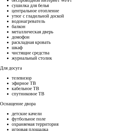
беспроводной интернет Wi-Fi
сушилка для белья
центральное отопление
утюг с гладильной доской
водонагреватель
балкон
металлическая дверь
домофон
раскладная кровать
шкаф
чистящие средства
журнальный столик
Для досуга
телевизор
эфирное ТВ
кабельное ТВ
спутниковое ТВ
Оснащение двора
детские качели
футбольное поле
охраняемая территория
игровая площадка