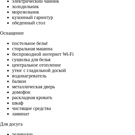
электрический чайник
холодильник
морозильник
кухонный гарнитур
обеденный стол
Оснащение
постельное бельё
стиральная машина
беспроводной интернет Wi-Fi
сушилка для белья
центральное отопление
утюг с гладильной доской
водонагреватель
балкон
металлическая дверь
домофон
раскладная кровать
шкаф
чистящие средства
ламинат
Для досуга
телевизор