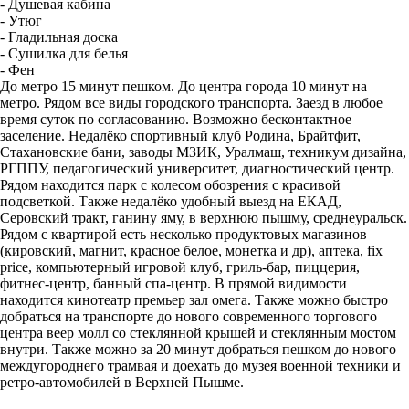
- Душевая кабина
- Утюг
- Гладильная доска
- Сушилка для белья
- Фен
До метро 15 минут пешком. До центра города 10 минут на
метро. Рядом все виды городского транспорта. Заезд в любое
время суток по согласованию. Возможно бесконтактное
заселение. Недалёко спортивный клуб Родина, Брайтфит,
Стахановские бани, заводы МЗИК, Уралмаш, техникум дизайна,
РГППУ, педагогический университет, диагностический центр.
Рядом находится парк с колесом обозрения с красивой
подсветкой. Также недалёко удобный выезд на ЕКАД,
Серовский тракт, ганину яму, в верхнюю пышму, среднеуральск.
Рядом с квартирой есть несколько продуктовых магазинов
(кировский, магнит, красное белое, монетка и др), аптека, fix
price, компьютерный игровой клуб, гриль-бар, пиццерия,
фитнес-центр, банный спа-центр. В прямой видимости
находится кинотеатр премьер зал омега. Также можно быстро
добраться на транспорте до нового современного торгового
центра веер молл со стеклянной крышей и стеклянным мостом
внутри. Также можно за 20 минут добраться пешком до нового
междугороднего трамвая и доехать до музея военной техники и
ретро-автомобилей в Верхней Пышме.