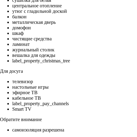
сушилка для белья
центральное отопление
утюг с гладильной доской
балкон
металлическая дверь
домофон
шкаф
чистящие средства
ламинат
журнальный столик
вешалка для одежды
label_property_christmas_tree
Для досуга
телевизор
настольные игры
эфирное ТВ
кабельное ТВ
label_property_pay_channels
Smart TV
Обратите внимание
самоизоляция разрешена