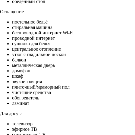
обеденный стол
Оснащение
постельное бельё
стиральная машина
беспроводной интернет Wi-Fi
проводной интернет
сушилка для белья
центральное отопление
утюг с гладильной доской
балкон
металлическая дверь
домофон
шкаф
звукоизоляция
плиточный/мраморный пол
чистящие средства
обогреватель
ламинат
Для досуга
телевизор
эфирное ТВ
спутниковое ТВ