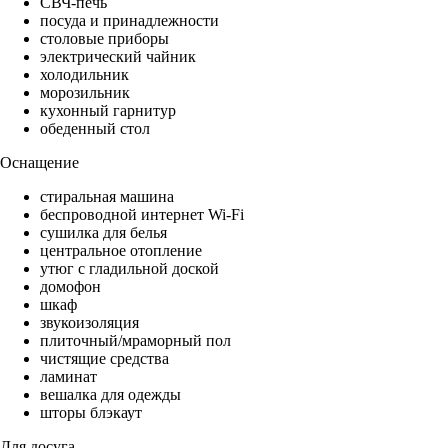
СВЧ-печь
посуда и принадлежности
столовые приборы
электрический чайник
холодильник
морозильник
кухонный гарнитур
обеденный стол
Оснащение
стиральная машина
беспроводной интернет Wi-Fi
сушилка для белья
центральное отопление
утюг с гладильной доской
домофон
шкаф
звукоизоляция
плиточный/мраморный пол
чистящие средства
ламинат
вешалка для одежды
шторы блэкаут
Для досуга