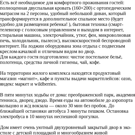
Есть всё необходимое для комфортного проживания гостей:
полноценная двуспальная кровать (160×200) с ортопедическим
матрасом на 2 персоны, удобный небольшой диван, который
трансформируется в дополнительное спальное место (будет
удобно для размещения ребенка! ), бытовая техника (смарт-
телевизор с голосовым управлением и выходом в интернет,
стиральная машина, электрочайник, утюг, фен, микроволновая
печь, холодильник, пылесос), высокоскоростной беспроводной
интернет. На лоджии оборудована зона отдыха с подвесным
креслом-качалкой и отличным видом во двор.
Для каждого гостя подготовлено: чистое постельное бельё,
полотенца, средства личной гигиены, чай, кофе.
На территории жилого комплекса находятся продуктовый
магазин «магнит», кафе и пункты выдачи маркетплейсов: ozon,
яндекс маркет и wildberries.
В пяти минутах ходьбы от дома: преображенский парк, академия
тенниса, дворец дзюдо. Время езды на автомобиле до аэропорта
кольцово и ж/д вокзала — около 30 мин без пробок. До
ближайшей остановки автобуса 3 минуты пешком. Остановка
электробуса в 10 минутах неспешной прогулки.
Дом имеет очень уютный двухуровневый закрытый двор в эко-
стиле с детской площадкой и многообразием живой