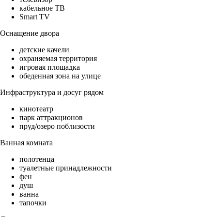
кабельное ТВ
Smart TV
Оснащение двора
детские качели
охраняемая территория
игровая площадка
обеденная зона на улице
Инфраструктура и досуг рядом
кинотеатр
парк аттракционов
пруд/озеро поблизости
Ванная комната
полотенца
туалетные принадлежности
фен
душ
ванна
тапочки