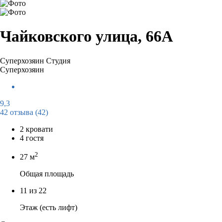
Чайковского улица, 66А
Суперхозяин
Студия
Суперхозяин
9,3
42 отзыва
(42)
2 кровати
4 гостя
2
27 м
Общая площадь
11 из 22
Этаж (есть лифт)