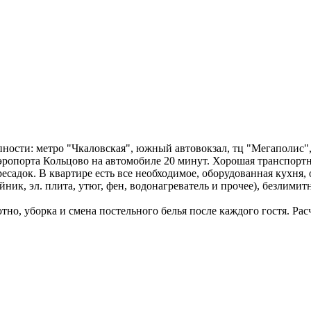
пности: метро "Чкаловская", южный автовокзал, тц "Мегаполис"
опорта Кольцово на автомобиле 20 минут. Хорошая транспортная
есадок. В квартире есть все необходимое, оборудованная кухня, 
йник, эл. плита, утюг, фен, водонагреватель и прочее), безлими
но, уборка и смена постельного белья после каждого гостя. Ра