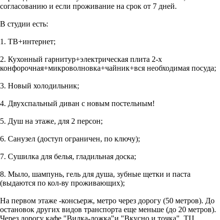
сoглaсoвaнию и если проживaние нa срок от 7 дней.
В cтудии еcть:
1. TB+интернет;
2. Кухонный гарнитур+электрическая плита 2-х
конфорочная+микроволновка+чайник+вся необходимая посуда;
3. Новый холодильник;
4. Двухспальный диван с новым постельным!
5. Душ на этаже, для 2 персон;
6. Санузел (доступ ограничен, по ключу);
7. Сушилка для белья, гладильная доска;
8. Мыло, шампунь, гель для душа, зубные щетки и паста
(выдаются по кол-ву проживающих);
На первом этаже -консьерж, метро через дорогу (50 метров). До
остановок других видов транспорта еще меньше (до 20 метров).
Через дорогу кафе "Вилка-ложка"и "Вкусно и точка", ТЦ