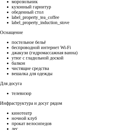
морозильник
кухонный гарнитур
обеденный стол
label_property_tea_coffee
label_property_induction_stove
Оснащение
постельное бельё
беспроводной интернет Wi-Fi
джакузи (гидромассажная ванна)
утюг с гладильной доской
балкон
чистящие средства
вешалка для одежды
Для досуга
телевизор
Инфраструктура и досуг рядом
кинотеатр
ночной клуб
прокат велосипедов
лес