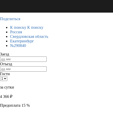
Поделиться
К поиску
К поиску
Россия
Свердловская область
Екатеринбург
№290840
Заезд
Отъезд
Гости
за сутки
4 366
₽
Предоплата 15 %