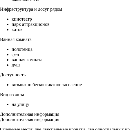
Инфраструктура и досуг рядом
кинотеатр
парк аттракционов
каток
Ванная комната
полотенца
фен
ванная комната
душ
Доступность
возможно бесконтактное заселение
Вид из окна
на улицу
Дополнительная информация
Дополнительная информация
Спальные места: две двуспальные кровати, два односпальных кр