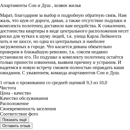
Апартаменты Сон и Душ ,
хозяин жилья
Марат, благодарим за выбор и подробную обратную связь. Нам
жаль, что шум от дороги, диван, а также отсутствие подушки и
комплекта полотенец доставило вам неудобства. К сожалению,
достоинства квартиры в виде центрального расположения несет
риски для чутких к шуму людей, т.к. улица Карла Либкнехта
хоть и не шоссе, но одна из центральных и наиболее
загруженных в городе. Что касается дивана обязательно
проверим в ближайшую ревизию, т.к. совсем недавно
установили его. По подушке и комплекту полотенец остаётся
только принести извинения, выявим причину и устраним. И
надеемся в новую встречу сможем полностью оправдать ваши
ожидания. С уважением, команда апартаментов Сон и Душ.
1 отзыв
о проживании со средней оценкой
9,3
из
10,0
Чистота
Цена - качество
Качество обслуживания
Расположение
Своевременность заселения
Соответствие фото
Показать ещё
Оставить отзыв