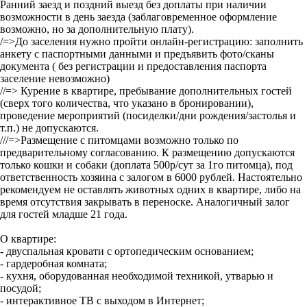
Ранний заезд и поздний выезд без доплаты при наличии
возможности в день заезда (заблаговременное оформление
возможно, но за дополнительную плату).
/=>До заселения нужно пройти онлайн-регистрацию: заполнить
анкету с паспортными данными и предъявить фото/сканы
документа ( без регистрации и предоставления паспорта
заселение невозможно)
//=> Курение в квартире, пребывание дополнительных гостей
(сверх того количества, что указано в бронировании),
проведение мероприятий (посиделки/дни рождения/застолья и
т.п.) не допускаются.
///=>Размещение с питомцами возможно только по
предварительному согласованию. К размещению допускаются
только кошки и собаки (доплата 500р/сут за 1го питомца), под
ответственность хозяина с залогом в 6000 рублей. Настоятельно
рекомендуем не оставлять животных одних в квартире, либо на
время отсутствия закрывать в переноске. Аналогичный залог
для гостей младше 21 года.
О квартире:
- двуспальная кровати с ортопедическим основанием;
- гардеробная комната;
- кухня, оборудованная необходимой техникой, утварью и
посудой;
- интерактивное ТВ с выходом в Интернет;