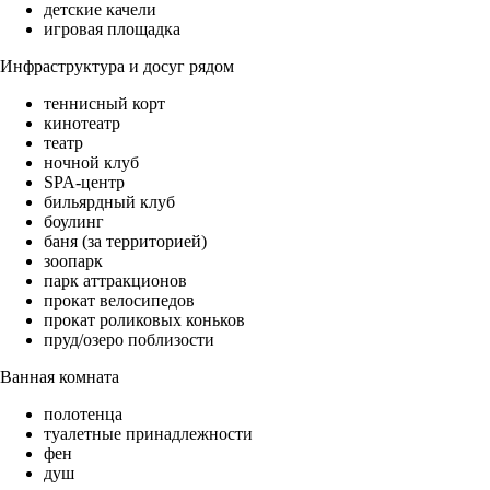
детские качели
игровая площадка
Инфраструктура и досуг рядом
теннисный корт
кинотеатр
театр
ночной клуб
SPA-центр
бильярдный клуб
боулинг
баня (за территорией)
зоопарк
парк аттракционов
прокат велосипедов
прокат роликовых коньков
пруд/озеро поблизости
Ванная комната
полотенца
туалетные принадлежности
фен
душ