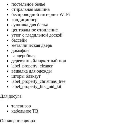
постельное бельё
стиральная машина
беспроводной интернет Wi-Fi
кондиционер
сушилка для белья
центральное отопление
утюг с гладильной доской
бассейн
металлическая дверь
домофон
гардеробная
деревянный/паркетный пол
label_property_cleaner
вешалка для одежды
шторы блэкаут
label_property_christmas_tree
label_property_first_aid_kit
Для досуга
телевизор
кабельное ТВ
Оснащение двора