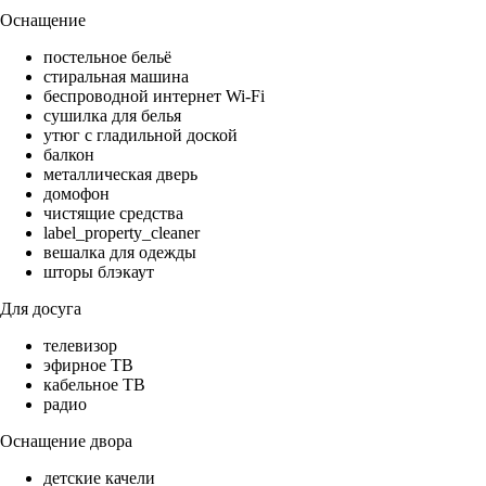
Оснащение
постельное бельё
стиральная машина
беспроводной интернет Wi-Fi
сушилка для белья
утюг с гладильной доской
балкон
металлическая дверь
домофон
чистящие средства
label_property_cleaner
вешалка для одежды
шторы блэкаут
Для досуга
телевизор
эфирное ТВ
кабельное ТВ
радио
Оснащение двора
детские качели