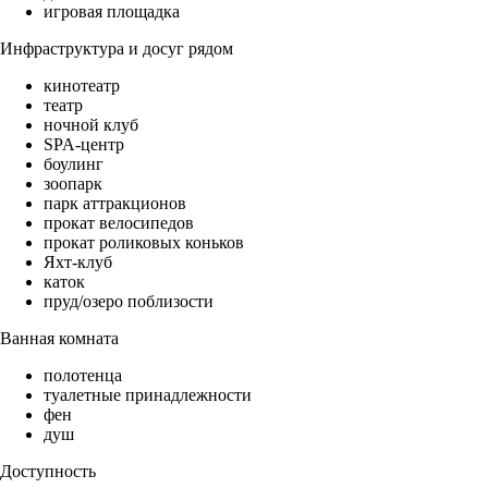
игровая площадка
Инфраструктура и досуг рядом
кинотеатр
театр
ночной клуб
SPA-центр
боулинг
зоопарк
парк аттракционов
прокат велосипедов
прокат роликовых коньков
Яхт-клуб
каток
пруд/озеро поблизости
Ванная комната
полотенца
туалетные принадлежности
фен
душ
Доступность