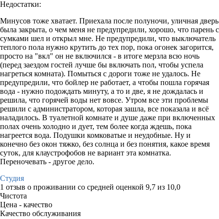
Недостатки:
Минусов тоже хватает. Приехала после полуночи, уличная дверь
была закрыта, о чем меня не предупредили, хорошо, что парень с
сумками шел и открыл мне. Не предупредили, что выключатель
теплого пола нужно крутить до тех пор, пока огонек загорится,
просто на "вкл" он не включился - в итоге мерзла всю ночь
(перед заездом гостей лучше бы включать пол, чтобы успела
нагреться комната). Помыться с дороги тоже не удалось. Не
предупредили, что бойлер не работает, а чтобы пошла горячая
вода - нужно подождать минуту, а то и две, я не дождалась и
решила, что горячей воды нет вовсе. Утром все эти проблемы
решили с администратором, которая зашла, все показала и всё
наладилось. В туалетной комнате и душе даже при включенных
полах очень холодно и дует, тем более когда ждешь, пока
нагреется вода. Подушки комковатые и неудобные. Ну и
конечно без окон тяжко, без солнца и без понятия, какое время
суток, для клаустрофобов не вариант эта комнатка.
Переночевать - другое дело.
Студия
1 отзыв
о проживании со средней оценкой
9,7
из
10,0
Чистота
Цена - качество
Качество обслуживания