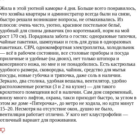
Жила в этой уютной каморке 4 дня. Больше всего понравилось,
что хозяйка квартиры и администратор всегда были на связи,
быстро решали возникшие вопросы, не отмахивались. Из
плюсов: очень чисто, уютно, красивое постельное бельё,
удобный для спины диванчик (но коротенький, норм на мой
рост 170 см). Порадовала забота о гостях: одноразовые тапочки,
чайные пакетики, шампуньки и гель для душа в одноразовых
пакетиках. СВЧ, однокомфортная электроплитка, холодильник
— всё в рабочем состоянии, все столовые приборы и посуда
приличные и удобные (на двоих), нет только штопора и
консервного ножа, но мне и не понадобились. Есть кастрюлька
удобного размера, сковородка, чайник, средство для мытья
посуды, новые губочка и тряпочка, даже соль в наличии.
Зеркало, два столика, удобная вешалка, вентилятор, удобно
расположенные розетки (3 и 2 на кухне) — для такого
крохотного помещения всё в наличии. Сам дом современный,
внизу много лифтов, охрана, такси приходит быстро, за углом в
этом же доме «Пятерочка», до метро не ходила, но идти минут
15–20. Несмотря на отсутствие окон, душно не было,
вентиляция работает отлично. У кого нет клаустрофобии —
отличный вариант для проживания.