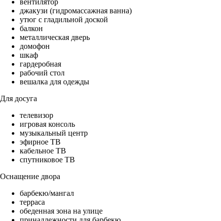
вентилятор
джакузи (гидромассажная ванна)
утюг с гладильной доской
балкон
металлическая дверь
домофон
шкаф
гардеробная
рабочий стол
вешалка для одежды
Для досуга
телевизор
игровая консоль
музыкальный центр
эфирное ТВ
кабельное ТВ
спутниковое ТВ
Оснащение двора
барбекю/мангал
терраса
обеденная зона на улице
принадлежности для барбекю