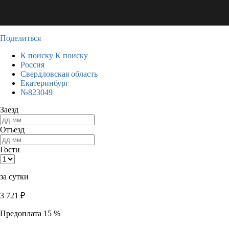
Поделиться
К поиску
К поиску
Россия
Свердловская область
Екатеринбург
№823049
Заезд
Отъезд
Гости
за сутки
3 721
₽
Предоплата 15 %