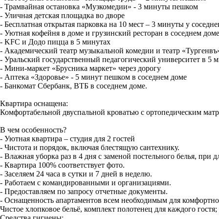
- Трамвайная остановка «Музкомедии» - 3 минуты пешком
- Уличная детская площадка во дворе
- Бесплатная открытая парковка на 10 мест – 3 минуты у соседне
- Уютная кофейня в доме и грузинский ресторан в соседнем дом
- KFC и Додо пицца в 5 минутах
- Академический театр музыкальной комедии и театр «Тургенвъ»
- Уральский государственный педагогический университет в 5 м
- Мини-маркет «Брусника маркет» через дорогу
- Аптека «Здоровье» - 5 минут пешком в соседнем доме
- Банкомат Сбербанк, ВТБ в соседнем доме.
Квартира оснащена:
Комфортабельной двуспальной кроватью с ортопедическим матр
В чем особенность?
- Уютная квартира – студия для 2 гостей
- Чистота и порядок, включая блестящую сантехнику.
- Влажная уборка раз в 4 дня с заменой постельного белья, при
- Квартира 100% соответствует фото.
- Заселяем 24 часа в сутки и 7 дней в неделю.
- Работаем с командированными и организациями.
- Предоставляем по запросу отчетные документы.
- Оснащенность апартаментов всем необходимым для комфортно
Чистое хлопковое бельё, комплект полотенец для каждого гостя;
Средства гигиены;