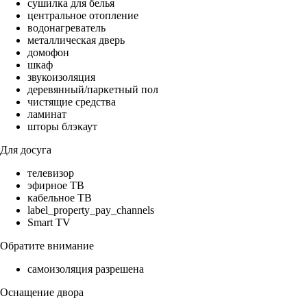
сушилка для белья
центральное отопление
водонагреватель
металлическая дверь
домофон
шкаф
звукоизоляция
деревянный/паркетный пол
чистящие средства
ламинат
шторы блэкаут
Для досуга
телевизор
эфирное ТВ
кабельное ТВ
label_property_pay_channels
Smart TV
Обратите внимание
самоизоляция разрешена
Оснащение двора