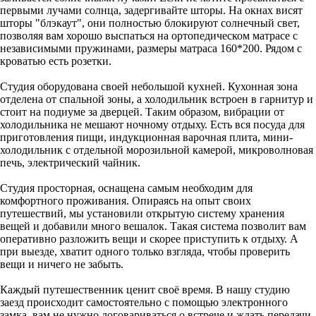
первыми лучами солнца, задергивайте шторы. На окнах висят
шторы "блэкаут", они полностью блокируют солнечный свет,
позволяя вам хорошо выспаться на ортопедическом матрасе с
независимыми пружинами, размеры матраса 160*200. Рядом с
кроватью есть розетки.
Студия оборудована своей небольшой кухней. Кухонная зона
отделена от спальной зоны, а холодильник встроен в гарнитур и
стоит на подиуме за дверцей. Таким образом, вибрации от
холодильника не мешают ночному отдыху. Есть вся посуда для
приготовления пищи, индукционная варочная плита, мини-
холодильник с отдельной морозильной камерой, микроволновая
печь, электрический чайник.
Студия просторная, оснащена самым необходим для
комфортного проживания. Опираясь на опыт своих
путешествий, мы установили открытую систему хранения
вещей и добавили много вешалок. Такая система позволит вам
оперативно разложить вещи и скорее приступить к отдыху. А
при выезде, хватит одного только взгляда, чтобы проверить
вещи и ничего не забыть.
Каждый путешественник ценит своё время. В нашу студию
заезд происходит самостоятельно с помощью электронного
замка, вам не нужно договариваться о встрече и ждать передачи