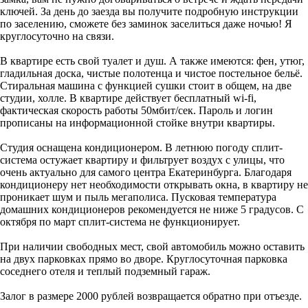
ключей. За день до заезда вы получите подробную инструкции
по заселению, сможете без заминок заселиться даже ночью! Я
круглосуточно на связи.
В квартире есть свой туалет и душ. А также имеются: фен, утюг,
гладильная доска, чистые полотенца и чистое постельное бельё.
Стиральная машина с функцией сушки стоит в общем, на две
студии, холле. В квартире действует бесплатный wi-fi,
фактическая скорость работы 50мбит/сек. Пароль и логин
прописаны на информационной стойке внутри квартиры.
Студия оснащена кондиционером. В летнюю погоду сплит-
система остужает квартиру и фильтрует воздух с улицы, что
очень актуально для самого центра Екатеринбурга. Благодаря
кондиционеру нет необходимости открывать окна, в квартиру не
проникает шум и пыль мегаполиса. Пусковая температура
домашних кондиционеров рекомендуется не ниже 5 градусов. С
октября по март сплит-система не функционирует.
При наличии свободных мест, свой автомобиль можно оставить
на двух парковках прямо во дворе. Круглосуточная парковка
соседнего отеля и теплый подземный гараж.
Залог в размере 2000 рублей возвращается обратно при отъезде.