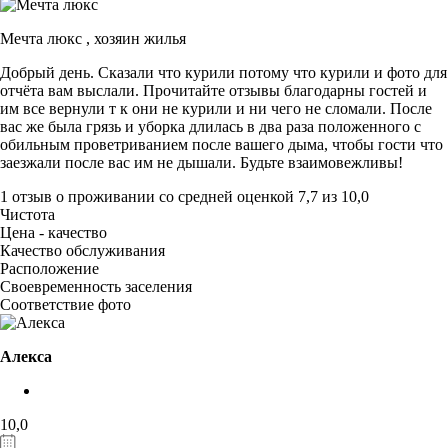
Мечта люкс ,
хозяин жилья
Добрый день. Сказали что курили потому что курили и фото для
отчёта вам выслали. Прочитайте отзывы благодарны гостей и
им все вернули т к они не курили и ни чего не сломали. После
вас же была грязь и уборка длилась в два раза положенного с
обильным проветриванием после вашего дыма, чтобы гости что
заезжали после вас им не дышали. Будьте взаимовежливы!
1 отзыв
о проживании со средней оценкой
7,7
из
10,0
Чистота
Цена - качество
Качество обслуживания
Расположение
Своевременность заселения
Соответствие фото
Алекса
10,0