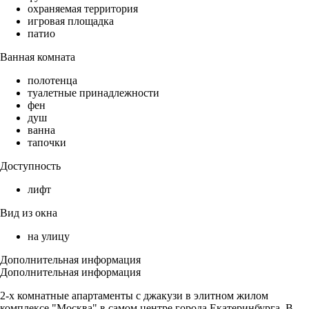
охраняемая территория
игровая площадка
патио
Ванная комната
полотенца
туалетные принадлежности
фен
душ
ванна
тапочки
Доступность
лифт
Вид из окна
на улицу
Дополнительная информация
Дополнительная информация
2-х комнатные апартаменты с джакузи в элитном жилом
комплексе "Москва" в самом центре города Екатеринбурга. В