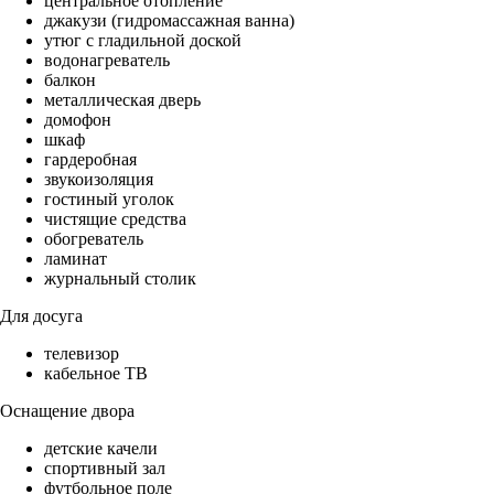
центральное отопление
джакузи (гидромассажная ванна)
утюг с гладильной доской
водонагреватель
балкон
металлическая дверь
домофон
шкаф
гардеробная
звукоизоляция
гостиный уголок
чистящие средства
обогреватель
ламинат
журнальный столик
Для досуга
телевизор
кабельное ТВ
Оснащение двора
детские качели
спортивный зал
футбольное поле