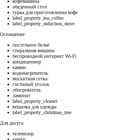
кофемашина
обеденный стол
турка для приготовления кофе
label_property_tea_coffee
label_property_induction_stove
Оснащение
постельное бельё
стиральная машина
беспроводной интернет Wi-Fi
кондиционер
камин
водонагреватель
москитная сетка
гостиный уголок
обогреватель
ламинат
label_property_cleaner
вешалка для одежды
label_property_christmas_tree
Для досуга
телевизор
книги