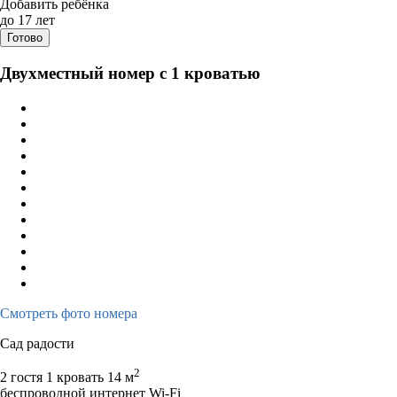
Дата заезда - отъезда
Добавить ребёнка
до 17 лет
Готово
Двухместный номер с 1 кроватью
Смотреть фото номера
Сад радости
2
2 гостя
1 кровать
14 м
беспроводной интернет Wi-Fi